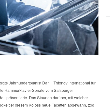
gte Jahrhundertpianist Daniil Trifonov international für
gte Hammerklavier-Sonate vom Salzburger
all präsentierte. Das Staunen darüber, mit welcher
tigkeit er diesem Koloss neue Facetten abgewann, zog