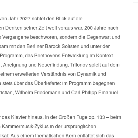
en-Jahr 2027 richtet den Blick auf die
n Denken seiner Zeit weit voraus war. 200 Jahre nach
s Vergangene beschworen, sondern die Gegenwart und
m mit den Berliner Barock Solisten und unter der
ein Programm, das Beethovens Entwicklung im Kontext
g, Aneignung und Neuerfindung. Trifonov spielt auf dem
 einem erweiterten Verständnis von Dynamik und
te stets über das Überlieferte: im Programm begegnen
istian, Wilhelm Friedemann und Carl Philipp Emanuel
r das Klavier hinaus. In der Großen Fuge op. 133 – beim
m Kammermusik-Zyklus in der ursprünglichen
ikal: Aus einem thematischen Kern entfaltet sich das