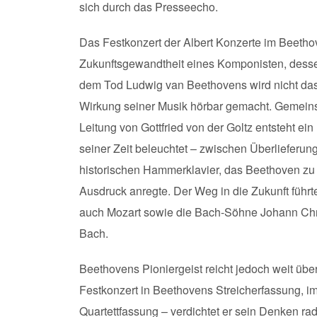
sich durch das Presseecho.
Das Festkonzert der Albert Konzerte im Beethov
Zukunftsgewandtheit eines Komponisten, desse
dem Tod Ludwig van Beethovens wird nicht da
Wirkung seiner Musik hörbar gemacht. Gemeinsa
Leitung von Gottfried von der Goltz entsteht 
seiner Zeit beleuchtet – zwischen Überlieferun
historischen Hammerklavier, das Beethoven zu
Ausdruck anregte. Der Weg in die Zukunft führ
auch Mozart sowie die Bach-Söhne Johann Chr
Bach.
Beethovens Pioniergeist reicht jedoch weit übe
Festkonzert in Beethovens Streicherfassung, i
Quartettfassung – verdichtet er sein Denken rad