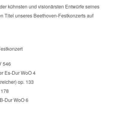
der kühnsten und visionärsten Entwürfe seines
den Titel unseres Beethoven-Festkonzerts auf
Festkonzert
V 546
ster Es-Dur WoO 4
reicher) op. 133
 178
r B-Dur WoO 6