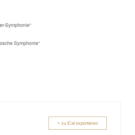
ner-Symphonie“
ssische Symphonie“
+ zu iCal exportieren