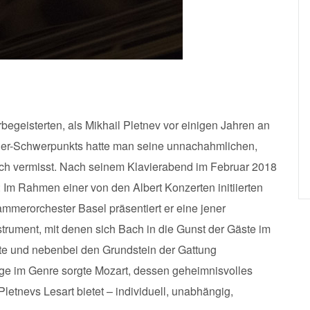
begeisterten, als Mikhail Pletnev vor einigen Jahren an
gier-Schwerpunkts hatte man seine unnachahmlichen,
ich vermisst. Nach seinem Klavierabend im Februar 2018
n: Im Rahmen einer von den Albert Konzerten initiierten
erorchester Basel präsentiert er eine jener
strument, mit denen sich Bach in die Gunst der Gäste im
e und nebenbei den Grundstein der Gattung
nge im Genre sorgte Mozart, dessen geheimnisvolles
Pletnevs Lesart bietet – individuell, unabhängig,