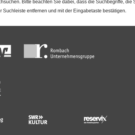
hsuchen. Bitte beachten Sie dabei, dass die Suchbegriffe, die
r Suchleiste entfernen und mit der Eingabetaste bestätigen.