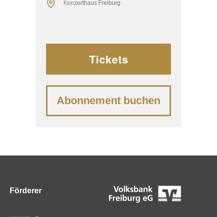
Konzerthaus Freiburg
Zeitschrift „Opernwelt“ zur
„Dirigentin des Jahres“ gekürt
und 2023 mit dem
Bundesverdienstkreuz
Tickets
ausgezeichnet, steht sie seit der
Saison 2023/24 an der Spitze
des Konzerthausorchesters
Abonnement buchen
Berlin ...
Förderer