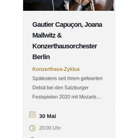
Gautier Capuçon, Joana
Mallwitz &
Konzerthausorchester
Berlin
Konzerthaus-Zyklus
Spätestens seit ihrem gefeierten
Debüt bei den Salzburger
Festspielen 2020 mit Mozarts
„Così fan tutte“ zählt Joana
Mallwitz zu den international
30 Mai
herausragenden Dirigentinnen
20:00 Uhr
ihrer Generation. 2019 von der