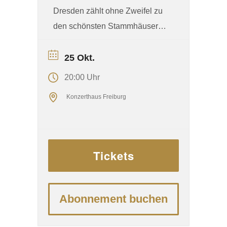
Dresden zählt ohne Zweifel zu
den schönsten Stammhäusern,
die ein Orchester sich
wünschen kann. Wie
25 Okt.
beglückend, dass das
20:00 Uhr
sächsische Elbflorenz sein
Konzerthaus Freiburg
1548 gegründetes
Spitzenorchester, auch
regelmäßig an andere
renommierte Konzertpodien
Tickets
entsendet. So eröffnet der
Albert-Konzerthaus-Zyklus mit
einem der traditionsreichsten
Abonnement buchen
Klangkörper der Welt. ...