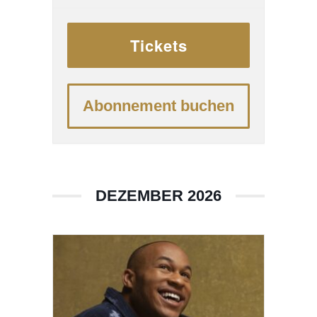
spielte. Doch auch der
Klassikfunke sprang nachhaltig
Tickets
über, sodass die Musikwelt
2022 aufhorchte, als Sternath
beim ARD-Musikwettbewerb
Abonnement buchen
den ersten Preis und gleich
sieben Sonderauszeichnungen
gewann ...
DEZEMBER 2026