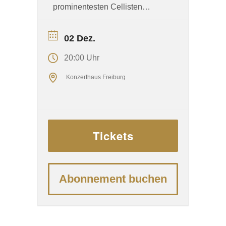
prominentesten Cellisten
unserer Zeit verlief geradezu
kometenhaft: 2016 wurde er im
02 Dez.
Alter von 17 Jahren zum BBC
20:00 Uhr
Young Musician of the Year
Konzerthaus Freiburg
gekürt, 2018 folgte der weltweit
beachtete Auftritt bei einer
royalen Hochzeit, 2020
schließlich der Einstieg in die
Tickets
britischen Albumcharts mit
seinem „Elgar“-Album – als
erster Cellist in der Geschichte
Abonnement buchen
der Top Ten und als erster
klassischer Instrumentalist seit
über 30 Jahren ...