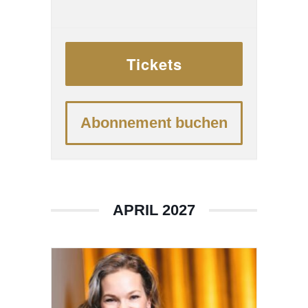
dank der 2002 im
südspanischen Granada
geborenen Geigerin María
Tickets
Dueñas. Mit „so mitreißender
Freude, Ungezwungenheit, …
mit einem strahlend
Abonnement buchen
leuchtenden, lebendigen Ton
und einer geschmeidigen
technischen Virtuosität“
überzeugte sie bereits in der
APRIL 2027
ersten Runde ...