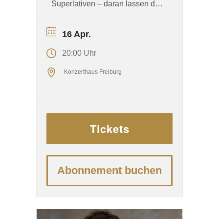
Superlativen – daran lassen die
Moderatoren des
Internetformats TwoSet Violin
16 Apr.
keinen Zweifel. In der Welt der
20:00 Uhr
Violine sei sie wie eine
Konzerthaus Freiburg
Schachweltmeisterin, den
Besten stets mehrere Züge
voraus. Ein Millionenpublikum
führen die beiden geigenden
Tickets
Entertainer mit Humor an die
Klassik heran – und konnten
Hahn dabei schon zu
Abonnement buchen
spektakulären Aktionen
bewegen ...