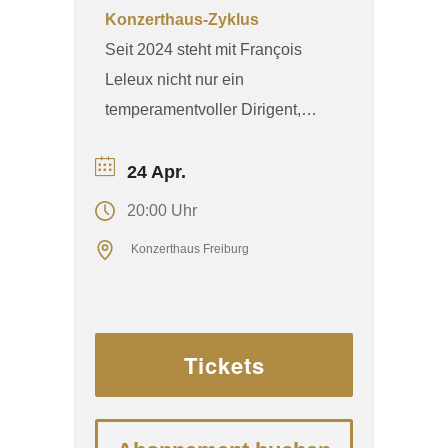
Konzerthaus-Zyklus
Seit 2024 steht mit François
Leleux nicht nur ein
temperamentvoller Dirigent,
sondern zugleich ein
exzellenter Oboist an der Spitze
24 Apr.
des Orchesters. Leleux, der mit
20:00 Uhr
Ensembles wie der Camerata
Konzerthaus Freiburg
Salzburg und dem Orchestre de
Chambre de Paris verbunden
ist, beschreibt die
Zusammenarbeit mit den
Tickets
Potsdamern als Glücksfall – als
Begegnung musikalischer
Seelen auf gleicher Frequenz ...