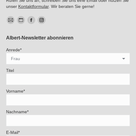
Rufen Sie uns an, schreiben Sie uns eine Email oder nutzen Sie
unser
Kontaktformular
. Wir beraten Sie gerne!
E-
Website
Facebook
Instagram
Mail
Albert-Newsletter abonnieren
Anrede*
Titel
Vorname*
Nachname*
E-Mail*